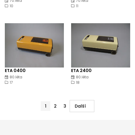
70.léta
70.léta
10
11
ETA 0400
ETA 2400
80.léta
80.léta
17
18
1
2
3
Další