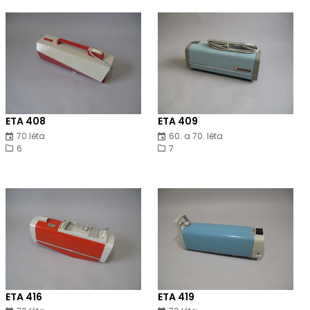
ETA 408
ETA 409
70.léta
60. a 70. léta
6
7
ETA 416
ETA 419