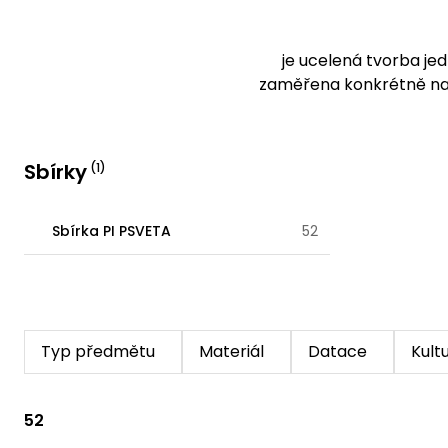
je ucelená tvorba je
zaměřena konkrétně na 
současnost, kdy ve Sbí
fyzickému sbírá
Sbírky
(
1
)
Sbírka PI PSVETA
52
Typ předmětu
Materiál
Datace
Kult
52