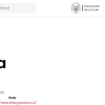
a
A
tů.
Web
//www.etavysavace.cz/