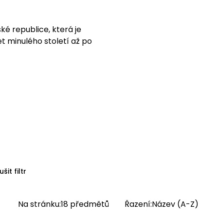
é republice, která je
 minulého století až po
Sbírka, která se věnuje
ena v roce 2005.
ušit filtr
Na stránku:
18
předmětů
Řazení:
Název (A-Z)