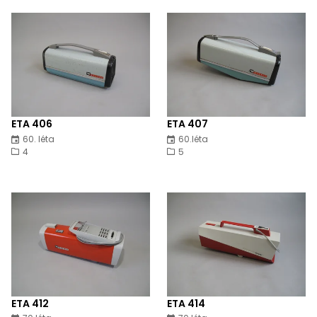
ETA 406
ETA 407
60. léta
60.léta
4
5
ETA 412
ETA 414