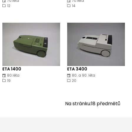
70.léta
70.léta
12
14
ETA 1400
ETA 3400
80.léta
80. a 90. léta
19
20
Na stránku:
18
předmětů