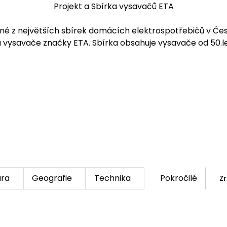
Projekt a Sbírka vysavačů ETA
dné z největších sbírek domácích elektrospotřebičů v Česk
vysavače značky ETA. Sbírka obsahuje vysavače od 50.let
rce jsou obsaženy i aktuální prodávané modely vysavačů. 
ní a renovaci vysavačů včetně příslušenství a byla založ
ura
Geografie
Technika
Pokročilé
Zr