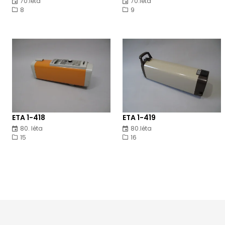
70.léta
70.léta
8
9
ETA 1-418
ETA 1-419
80. léta
80.léta
15
16