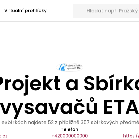
Hledat sbírkové předměty
Virtuální prohlídky
Projekt a Sbírk
vysavačů ET
 eSbírkách najdete 52 z přibližně 357 sbírkových předmě
Telefon
.cz
+420000000000
https: