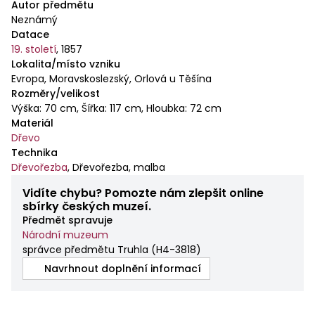
Autor předmětu
Neznámý
Datace
19. století
,
1857
Lokalita/místo vzniku
Evropa, Moravskoslezský, Orlová u Těšína
Rozměry/velikost
Výška: 70 cm, Šířka: 117 cm, Hloubka: 72 cm
Materiál
Dřevo
Technika
Dřevořezba
,
Dřevořezba, malba
Vidíte chybu? Pomozte nám zlepšit online
sbírky českých muzeí.
Předmět spravuje
Národní muzeum
správce předmětu Truhla
(
H4-3818
)
Navrhnout doplnění informací