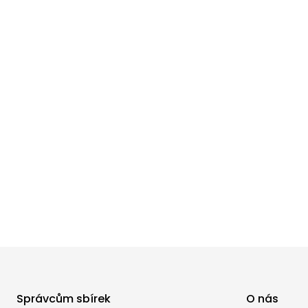
Správcům sbírek
O nás