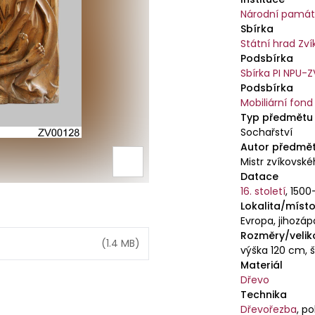
restauraci hr
Národní památk
Schwarzenberg
Sbírka
doloženému 
Státní hrad Zví
tohoto šlecht
Podsbírka
patronátních 
Sbírka PI NPU-Z
Oplakávání ze
Podsbírka
Oplakávání 
Mobiliární fond
Typ předmětu
zbytky původn
Sochařství
opatřen barvo
Autor předmě
přítomná pře
Mistr zvíkovsk
barvou na ruk
Datace
Zvíkova se h
16. století
,
1500
vídeňského Po
Lokalita/místo
desetiletí 16
Evropa, jihozá
Rozměry/velik
jihozápadníc
(
1.4 MB
)
výška 120 cm, š
Materiál
Dřevo
Technika
Dřevořezba
,
po