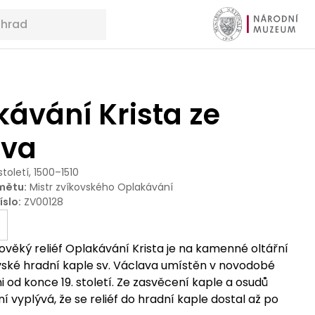
ávání Krista ze
ova
 století, 1500–1510
mětu
:
Mistr zvíkovského Oplakávání
íslo
:
ZV00128
věký reliéf Oplakávání Krista je na kamenné oltářní
ské hradní kaple sv. Václava umístěn v novodobé
i od konce 19. století. Ze zasvěcení kaple a osudů
ní vyplývá, že se reliéf do hradní kaple dostal až po