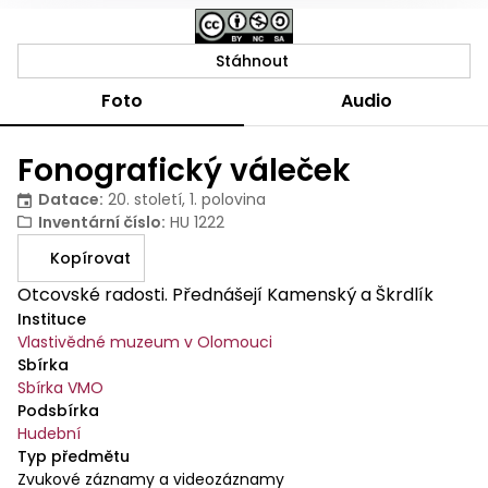
Stáhnout
Foto
Audio
Fonografický váleček
Datace
:
20. století, 1. polovina
Inventární číslo
:
HU 1222
Kopírovat
Otcovské radosti. Přednášejí Kamenský a Škrdlík
Instituce
Vlastivědné muzeum v Olomouci
Sbírka
Sbírka VMO
Podsbírka
Hudební
Typ předmětu
Zvukové záznamy a videozáznamy