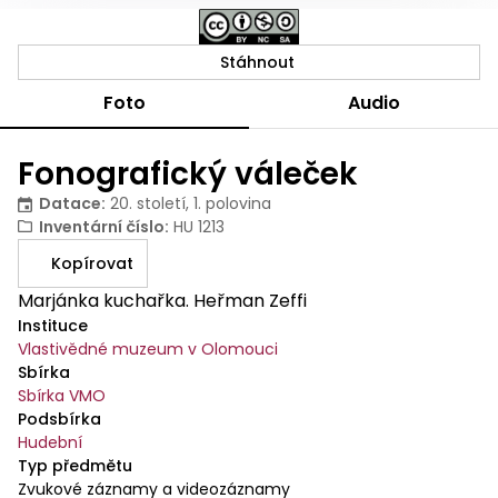
Stáhnout
Foto
Audio
Fonografický váleček
Datace
:
20. století, 1. polovina
Inventární číslo
:
HU 1213
Kopírovat
Marjánka kuchařka. Heřman Zeffi
Instituce
Vlastivědné muzeum v Olomouci
Sbírka
Sbírka VMO
Podsbírka
Hudební
Typ předmětu
Zvukové záznamy a videozáznamy