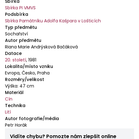
Sbírka
Sbírka PI VMVS
Podsbírka
Sbírka Památníku Adolfa Kašpara v Lošticích
Typ předmětu
Sochařství
Autor předmětu
Riana Marie Andrýsková Bačáková
Datace
20. století
,
1981
Lokalita/místo vzniku
Evropa, Česko, Praha
Rozměry/velikost
Výška: 47 cm
Materiál
Cín
Technika
Lití
Autor fotografie/média
Petr Horák
Vidíte chybu? Pomozte nám zlepšit online