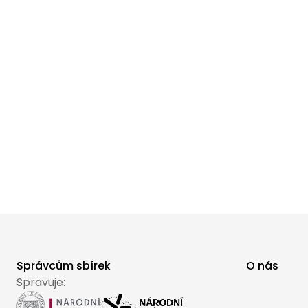
Správcům sbírek
O nás
Spravuje: