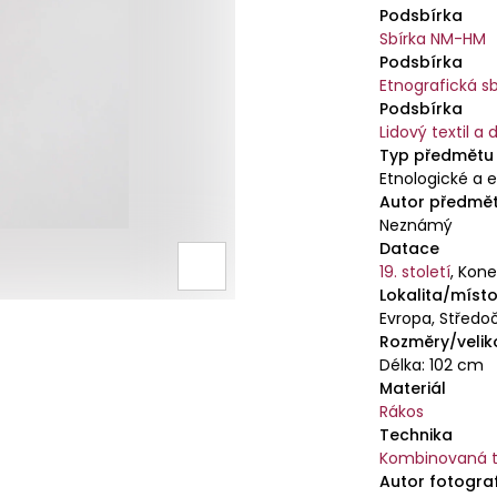
Podsbírka
Sbírka NM-HM
Podsbírka
Etnografická sb
Podsbírka
Lidový textil a 
Typ předmětu
Etnologické a e
Autor předmě
Neznámý
Datace
19. století
,
Konec
Lokalita/místo
Evropa, Středoč
Rozměry/velik
Délka: 102 cm
Materiál
Rákos
Technika
Kombinovaná t
Autor fotogra