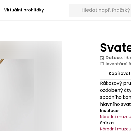
Hledat sbírkové předměty
Virtuální prohlídky
Svat
Datace
:
19.
Inventární č
Kopírovat
Rákosový pru
ozdobený čty
spodního kon
hlavního svat
Instituce
Národní muze
Sbírka
Národní muzeu