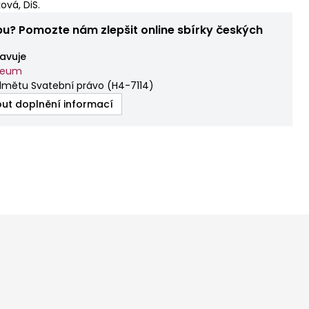
ová, DiS.
bu? Pomozte nám zlepšit online sbírky českých
avuje
zeum
dmětu Svatební právo
(
H4-7114
)
ut doplnění informací