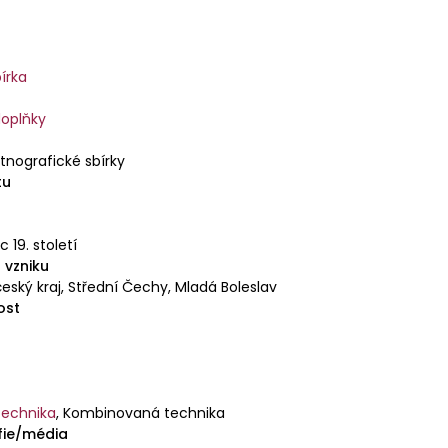
írka
doplňky
tnografické sbírky
tu
 19. století
 vzniku
eský kraj, Střední Čechy, Mladá Boleslav
ost
echnika
,
Kombinovaná technika
fie/média