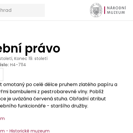
ební právo
 století, Konec 19. století
íslo
:
H4-7114
t omotaný po celé délce pruhem zlatého papíru a
řmi bambulemi z pestrobarevné vlny. Poblíž
ce je uvázána červená stuha. Obřadní atribut
ebního funkcionáře - staršího družby.
um
m - Historické muzeum