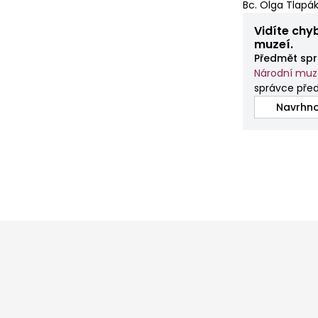
Bc. Olga Tlapák
Vidíte chy
muzeí.
Předmět spr
Národní mu
správce pře
Navrhno