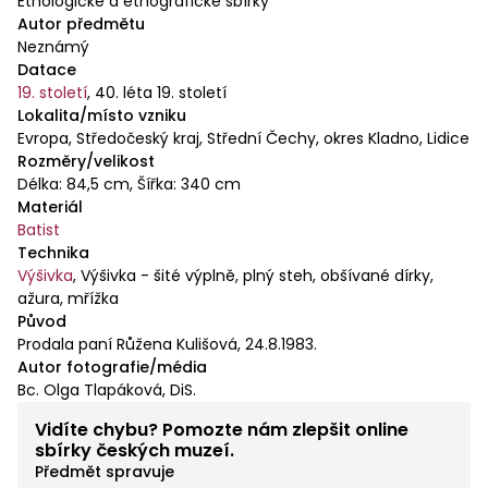
Etnologické a etnografické sbírky
součástky, jejich materiál, způsob zhotovení, barvy
Autor předmětu
nebo rostlinné doplňky, byly poplatné přírodně
Neznámý
magickým symbolizacím a pověrečným
Datace
představám, jejichž stopy nacházíme i ve folkloru.
19. století
,
40. léta 19. století
Lokalita/místo vzniku
Evropa, Středočeský kraj, Střední Čechy, okres Kladno, Lidice
Rozměry/velikost
Délka: 84,5 cm, Šířka: 340 cm
Materiál
Batist
Technika
Výšivka
,
Výšivka - šité výplně, plný steh, obšívané dírky,
ažura, mřížka
Původ
Prodala paní Růžena Kulišová, 24.8.1983.
Autor fotografie/média
Bc. Olga Tlapáková, DiS.
Vidíte chybu? Pomozte nám zlepšit online
sbírky českých muzeí.
Předmět spravuje