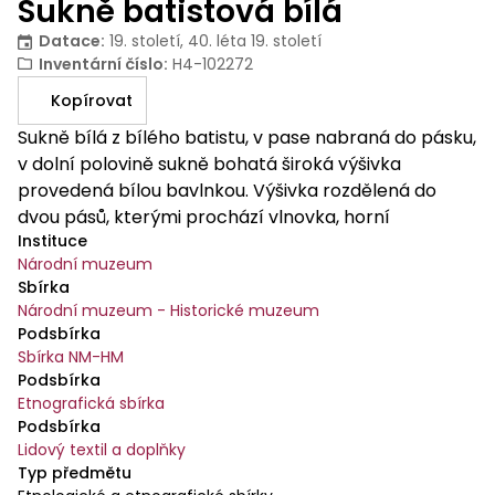
Sukně batistová bílá
Datace
:
19. století, 40. léta 19. století
Inventární číslo
:
H4-102272
Kopírovat
Sukně bílá z bílého batistu, v pase nabraná do pásku,
v dolní polovině sukně bohatá široká výšivka
provedená bílou bavlnkou. Výšivka rozdělená do
dvou pásů, kterými prochází vlnovka, horní
Instituce
chrpovité a hvězdicovité kytičky a stylizovaná
Národní muzeum
granátová jablíčka, pak široký pruh, kde z vlnovky
Sbírka
vyrůstají exotické květy; granátová jablíčka, jejichž
Národní muzeum - Historické muzeum
středy jsou prolamovaně vyšité. Na okraji bohatá
Podsbírka
mřížka. Vyšívané ažury. Ve svatebním oblečení
Sbírka NM-HM
nevěsty a ženicha se uplatňovaly tradiční starší typy
Podsbírka
oděvu a krojových prvků, které ukazovaly jejich
Etnografická sbírka
Podsbírka
mravopočestnost i místní kulturní identitu a
Lidový textil a doplňky
přispívaly ke zvýraznění mimořádnosti a
Typ předmětu
slavnostnosti očekávané události. Některé oděvní