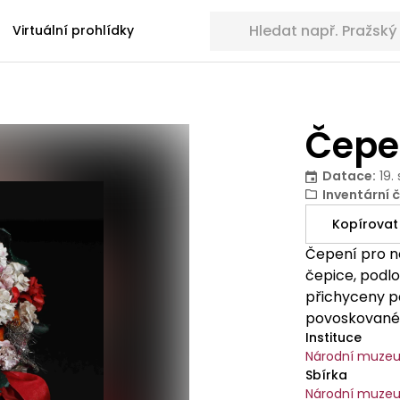
Hledat sbírkové předměty
Virtuální prohlídky
Čepe
Datace
:
19.
Inventární č
Kopírovat
Čepení pro n
čepice, podl
přichyceny pa
povoskované li
Instituce
hedvábných s
Národní muze
úkonem tradič
Sbírka
společenství 
Národní muzeu