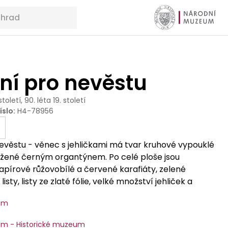
ní pro nevěstu
 století, 90. léta 19. století
íslo
:
H4-78956
evěstu - věnec s jehličkami má tvar kruhové vypouklé
ožené černým organtýnem. Po celé ploše jsou
pírové růžovobílé a červené karafiáty, zelené
sty, listy ze zlaté fólie, velké množství jehliček a
tužek uvázaných do mašliček. Základním rituálním
um
ní svatby bylo čepení nevěsty - přijetí do
vdaných žen. Spočívalo v sejmutí věnce, vínku, a
m - Historické muzeum