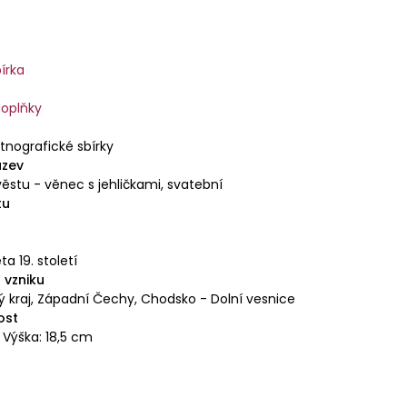
y nevěsty čepcem (zavití rouškou), který obecně
anou ženu a její manželský stav. Čepení prováděly ve
výhradně vdané ženy, kmotry nebo ženy z
.
írka
doplňky
tnografické sbírky
ázev
ěstu - věnec s jehličkami, svatební
tu
éta 19. století
 vzniku
ký kraj, Západní Čechy, Chodsko - Dolní vesnice
ost
 Výška: 18,5 cm