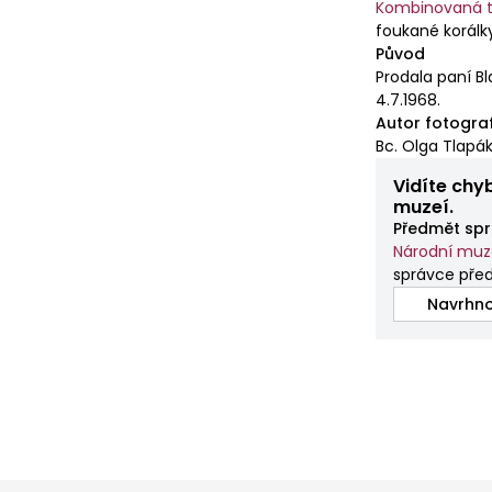
Kombinovaná t
foukané korálk
Původ
Prodala paní Bl
4.7.1968.
Autor fotogra
Bc. Olga Tlapák
Vidíte chy
muzeí.
Předmět spr
Národní mu
správce pře
Navrhno