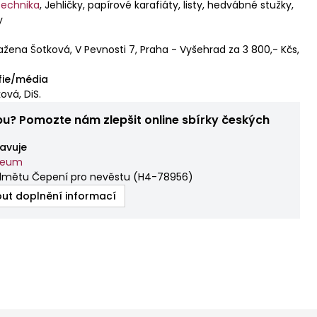
echnika
,
Jehličky, papírové karafiáty, listy, hedvábné stužky,
y
ažena Šotková, V Pevnosti 7, Praha - Vyšehrad za 3 800,- Kčs,
fie/média
ová, DiS.
bu? Pomozte nám zlepšit online sbírky českých
avuje
zeum
dmětu Čepení pro nevěstu
(
H4-78956
)
ut doplnění informací