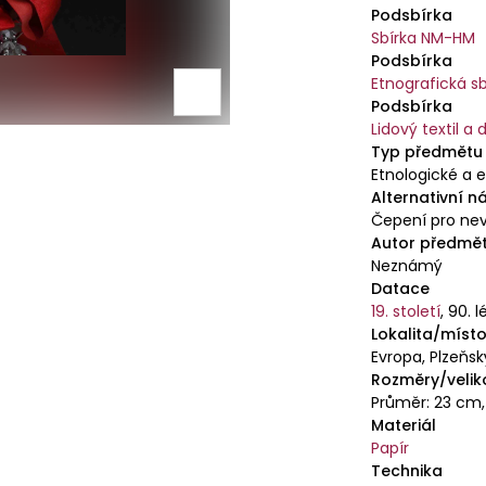
pokrytí hlav
Podsbírka
označoval vd
Sbírka NM-HM
starší době 
Podsbírka
příbuzenstva
Etnografická sb
Podsbírka
Lidový textil a 
Typ předmětu
Etnologické a e
Alternativní n
Čepení pro nev
Autor předmě
Neznámý
Datace
19. století
,
90. l
Lokalita/místo
Evropa, Plzeňs
Rozměry/velik
Průměr: 23 cm,
Materiál
Papír
Technika