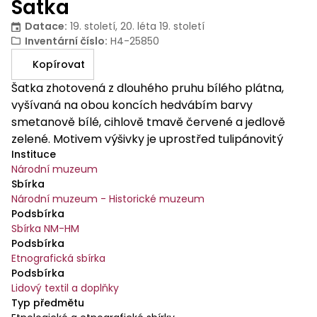
Šatka
Datace
:
19. století, 20. léta 19. století
Inventární číslo
:
H4-25850
Kopírovat
Šatka zhotovená z dlouhého pruhu bílého plátna,
vyšívaná na obou koncích hedvábím barvy
smetanově bílé, cihlově tmavě červené a jedlově
zelené. Motivem výšivky je uprostřed tulipánovitý
Instituce
květ vyrůstající z obráceného srdíčka, po obou
Národní muzeum
stranách jsou vyšity kytice se dvěma tulipánovitými
Sbírka
květy. Pod vyšívanými kyticemi je úzký pruh s
Národní muzeum - Historické muzeum
kyticemi, tulipánovitými květy a trojlístky. Oba konce
Podsbírka
jsou zakončeny širokou paličkovanou krajkou z režné
Sbírka NM-HM
jemné příze (kopřivové vlákno), doplněnou cihlově
Podsbírka
červeným, jedlově zeleným a světle hnědým
Etnografická sbírka
Podsbírka
hedvábím s motivem meandru. Uprostřed šatky je
Lidový textil a doplňky
po obou stranách našit pruh široké bílé paličkované
Typ předmětu
krajky s květinovým motivem, zakončené do velkých