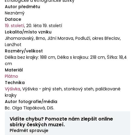
Etnologické a etnografické sbírky
oblouků.
Autor předmětu
Neznámý
Datace
19. století
,
20. léta 19. století
Lokalita/místo vzniku
Jihomoravský, Brno, Jižní Morava, Podluží, okres Břeclav,
Lanžhot
Rozměry/velikost
Délka bez krajky: 188 cm, Délka s krajkou: 218 cm, Šířka: 18,4
cm
Materiál
Plátno
Technika
Výšivka
,
Výšivka - plný steh, stonkový steh, paličkované
krajky
Autor fotografie/média
Bc. Olga Tlapáková, DiS.
Vidíte chybu? Pomozte nám zlepšit online
sbírky českých muzeí.
Předmět spravuje