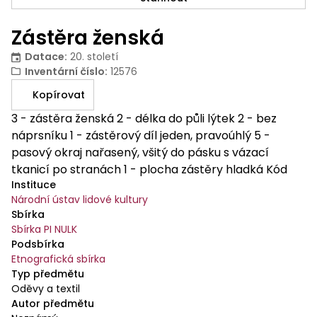
Zástěra ženská
Datace
:
20. století
Inventární číslo
:
12576
Kopírovat
3 - zástěra ženská 2 - délka do půli lýtek 2 - bez
náprsníku 1 - zástěrový díl jeden, pravoúhlý 5 -
pasový okraj nařasený, všitý do pásku s vázací
tkanicí po stranách 1 - plocha zástěry hladká Kód
Instituce
systematiky: 3-2-2-1-5-1 Zástěra je ušitá z 1 pruhu
Národní ústav lidové kultury
látky. Materiál - černé plátno (klot). Zástěra je všitá
Sbírka
do pásku ze stejného materiálu. Z obou stran límce
Sbírka PI NULK
jsou našité černé taftové stuhy. Zhruba v polovině je
Podsbírka
našitá porta - květiny hnědé, krémové a zelené
Etnografická sbírka
barvy. Podél spodního a bočních okrajů je černá
Typ předmětu
hedvábná krajka. Zástěru zdobí pět sámků. Zástěra
Oděvy a textil
Autor předmětu
je ušita na šicím stroji.