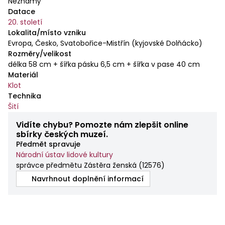
Neznámý
Datace
20. století
Lokalita/místo vzniku
Evropa, Česko, Svatobořice-Mistřín (kyjovské Dolňácko)
Rozměry/velikost
délka 58 cm + šířka pásku 6,5 cm + šířka v pase 40 cm
Materiál
Klot
Technika
Šití
Vidíte chybu? Pomozte nám zlepšit online
sbírky českých muzeí.
Předmět spravuje
Národní ústav lidové kultury
správce předmětu Zástěra ženská
(
12576
)
Navrhnout doplnění informací