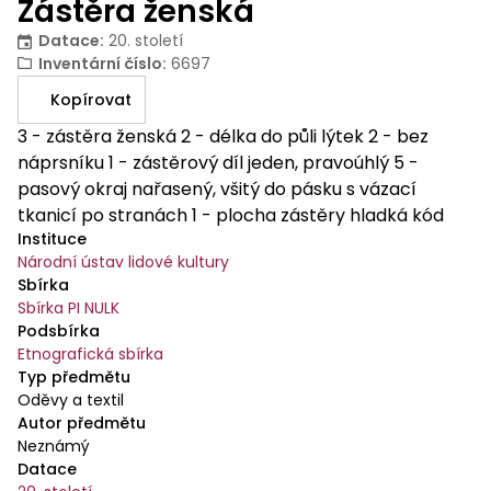
Zástěra ženská
Datace
:
20. století
Inventární číslo
:
6697
Kopírovat
3 - zástěra ženská 2 - délka do půli lýtek 2 - bez
náprsníku 1 - zástěrový díl jeden, pravoúhlý 5 -
pasový okraj nařasený, všitý do pásku s vázací
tkanicí po stranách 1 - plocha zástěry hladká kód
Instituce
systematiky: 3-2-2-1-5-1 Zástěra je ušita z jednoho
Národní ústav lidové kultury
pruhu látky. Materiál - černý klot. Zástěra je všitá do
Sbírka
pásku ze stejného materiálu. Z obou stran límce jsou
Sbírka PI NULK
našity vytkávané tkanice na uvazování (na
Podsbírka
smetanovém podkladě jsou vytkané červené růže se
Etnografická sbírka
zelenými lístky). Nad záložkou širokou 13 cm je
Typ předmětu
plocha zástěry zdobená barevnou výšivkou podle
Oděvy a textil
Autor předmětu
předkreslení (pestrobarevné květy barvy bílé,
Neznámý
fialové, růžové, zelené, oranžové). V dolních rozích
Datace
zástěry, které jsou olemovány žlutou nití, jsou taktéž