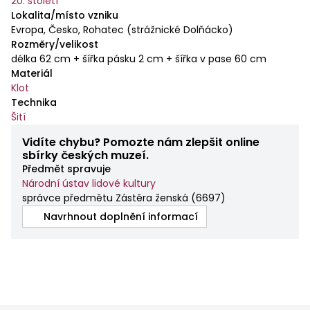
20. století
výšivky stejného motivu. Pásek zástěry je přišitý
Lokalita/místo vzniku
ručně, jinak je zástěra ušitá na šicím stroji.
Evropa, Česko, Rohatec (strážnické Dolňácko)
Rozměry/velikost
délka 62 cm + šířka pásku 2 cm + šířka v pase 60 cm
Materiál
Klot
Technika
Šití
Vidíte chybu? Pomozte nám zlepšit online
sbírky českých muzeí.
Předmět spravuje
Národní ústav lidové kultury
správce předmětu Zástěra ženská
(
6697
)
Navrhnout doplnění informací