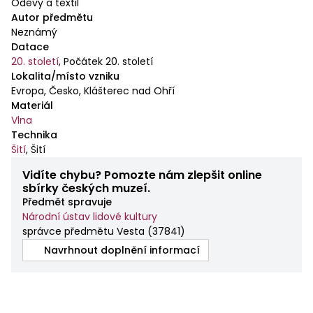
Oděvy a textil
Autor předmětu
Neznámý
Datace
20. století
,
Počátek 20. století
Lokalita/místo vzniku
Evropa, Česko, Klášterec nad Ohří
Materiál
Vlna
Technika
Šití
,
Šití
Vidíte chybu? Pomozte nám zlepšit online
sbírky českých muzeí.
Předmět spravuje
Národní ústav lidové kultury
správce předmětu Vesta
(
37841
)
Navrhnout doplnění informací