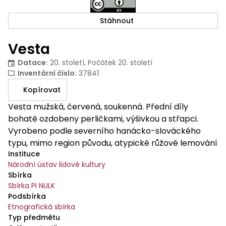
Stáhnout
Vesta
Datace
:
20. století, Počátek 20. století
Inventární číslo
:
37841
Kopírovat
Vesta mužská, červená, soukenná. Přední díly
bohatě ozdobeny perličkami, výšivkou a střapci.
Vyrobeno podle severního hanácko-slováckého
typu, mimo region původu, atypické růžové lemování
Instituce
a perličky na okrajích předního dílu. Přednice
Národní ústav lidové kultury
jednořadová, na břiše dvě kapsy výpustkové s dolní
Sbírka
légou, zadní díl princesový jednodílný zakončený
Sbírka PI NULK
rozparky.
Podsbírka
Etnografická sbírka
Typ předmětu