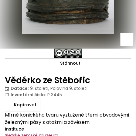
Stáhnout
Vědérko ze Stěbořic
Datace
:
9. století, Polovina 9. století
Inventární číslo
:
P 3445
Kopírovat
Mírně kónického tvaru vyztužené třemi obvodovými
železnými pásy s atašmi a závěsem.
Instituce
Slezské zemské muzeum