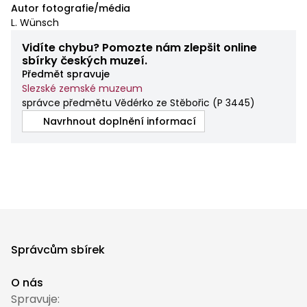
Autor fotografie/média
L. Wünsch
Vidíte chybu? Pomozte nám zlepšit online
sbírky českých muzeí.
Předmět spravuje
Slezské zemské muzeum
správce předmětu Vědérko ze Stěbořic
(
P 3445
)
Navrhnout doplnění informací
Správcům sbírek
O nás
Spravuje: