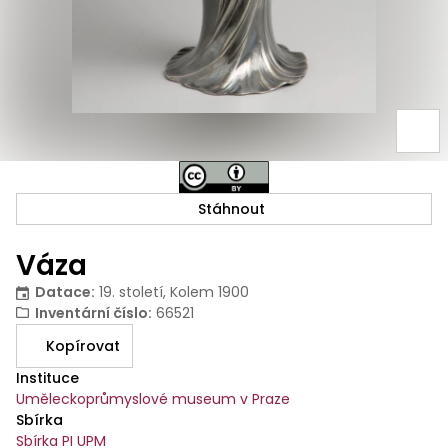
Stáhnout
Váza
Datace
:
19. století, Kolem 1900
Inventární číslo
:
66521
Kopírovat
Instituce
Uměleckoprůmyslové museum v Praze
Sbírka
Sbírka PI UPM