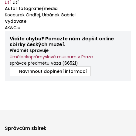
Lití
,
Lití
Autor fotografie/média
Kocourek Ondřej, Urbánek Gabriel
Vydavatel
AK&Cie
Vidíte chybu? Pomozte nám zlepšit online
sbírky českých muzeí.
Předmět spravuje
Uměleckoprůmyslové museum v Praze
správce předmětu Váza
(
66521
)
Navrhnout doplnění informací
Správcům sbírek