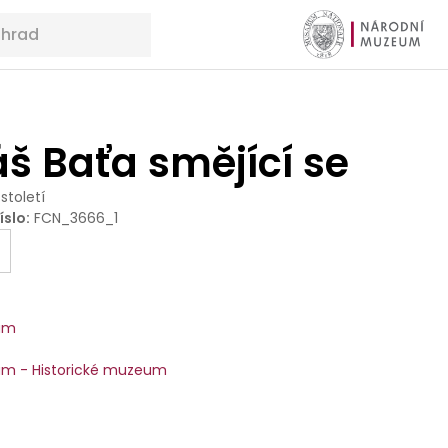
š Baťa smějící se
 století
íslo
:
FCN_3666_1
um
m - Historické muzeum