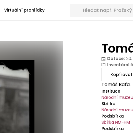
Hledat sbírkové předměty
Virtuální prohlídky
Tomá
Datace
:
20.
Inventární č
Kopírovat
Tomáš Baťa.
Instituce
Národní muze
Sbírka
Národní muzeu
Podsbírka
Sbírka NM-HM
Podsbírka