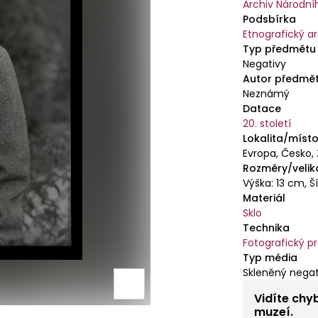
Archiv Národn
Podsbírka
Etnografický a
Typ předmětu
Negativy
Autor předmě
Neznámý
Datace
20. století
Lokalita/místo
Evropa, Česko, 
Rozměry/velik
Výška: 13 cm, Š
Materiál
Sklo
Technika
Fotografický p
Typ média
Skleněný negat
Vidíte chy
muzeí.