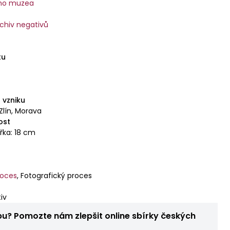
ího muzea
rchiv negativů
tu
 vzniku
Zlín, Morava
ost
ířka: 18 cm
roces
,
Fotografický proces
iv
bu? Pomozte nám zlepšit online sbírky českých