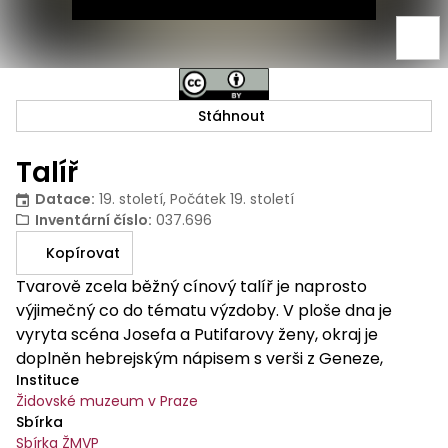
Stáhnout
Talíř
Datace
:
19. století, Počátek 19. století
Inventární číslo
:
037.696
Kopírovat
Tvarově zcela běžný cínový talíř je naprosto
výjimečný co do tématu výzdoby. V ploše dna je
vyryta scéna Josefa a Putifarovy ženy, okraj je
doplněn hebrejským nápisem s verši z Geneze,
Instituce
vysvětlujícími zobrazenou scénu. Vzhledem k
Židovské muzeum v Praze
tématu je obtížné určit, pro kterou příležitost byl
Sbírka
talíř určen, s největší pravděpodobností se užíval
Sbírka ŽMVP