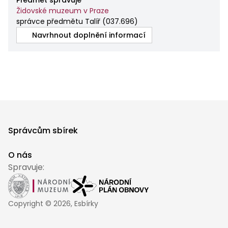
Předmět spravuje
Židovské muzeum v Praze
správce předmětu Talíř
(
037.696
)
Navrhnout doplnění informací
Správcům sbírek
O nás
Spravuje:
Copyright ©
2026
, Esbírky