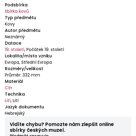
jako sederový talíř.
Podsbírka
Sbírka kovů
Typ předmětu
Kovy
Autor předmětu
Neznámý
Datace
19. století
,
Počátek 19. století
Lokalita/místo vzniku
Evropa, Střední Evropa
Rozměry/velikost
Průměr: 332 mm
Materiál
Cín
Technika
Lití
,
Lití
Jazyk dokumentu
Hebrejský
Vidíte chybu? Pomozte nám zlepšit online
sbírky českých muzeí.