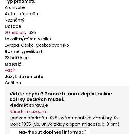
Typ předmětu
Archiválie
Autor předmětu
Neznámý
Datace
20. století
,
1935
Lokalita/místo vzniku
Evropa, Česko, Československo
Rozměry/velikost
23,5x10,5 cm
Materiál
Papír
Jazyk dokumentu
Čeština
Vidíte chybu? Pomozte nám zlepšit online
sbírky českých muzeí.
Předmět spravuje
Národní muzeum
správce předmětu Světové studentské zimní hry. Sv.
Mořic 1935
(
Sb. Univerziády a sport mládeže, k. 3, sm
)
Navrhnout doplnění informací