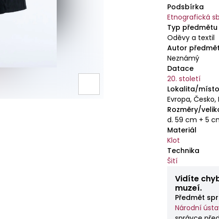
korálků (vypa
Podsbírka
Etnografická sb
Typ předmětu
Oděvy a textil
Autor předmě
Neznámý
Datace
20. století
Lokalita/místo
Evropa, Česko,
Rozměry/velik
d. 59 cm + 5 c
Materiál
Klot
Technika
Šití
Vidíte chy
muzeí.
Předmět spr
Národní ústav
správce pře