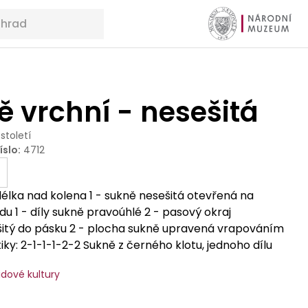
 vrchní - nesešitá
 století
íslo
:
4712
 délka nad kolena 1 - sukně nesešitá otevřená na
u 1 - díly sukně pravoúhlé 2 - pasový okraj
šitý do pásku 2 - plocha sukně upravená vrapováním
ky: 2-1-1-1-2-2 Sukně z černého klotu, jednoho dílu
vaná. Nahoře přes límec a vrapy našita černá barevně
idové kultury
uha rostlinným motivem červených a žlutých růží se
, pod ní je našita tresa ze stříbrných flitrů a růžových