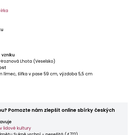
dané). Na pravé straně našita kapsa.
írka
tu
 vzniku
 Hroznová Lhota (Veselsko)
ost
m límec, šířka v pase 59 cm, výzdoba 5,5 cm
bu? Pomozte nám zlepšit online sbírky českých
avuje
 lidové kultury
dmětu Sukně vrchní - nesešitá
(
4712
)