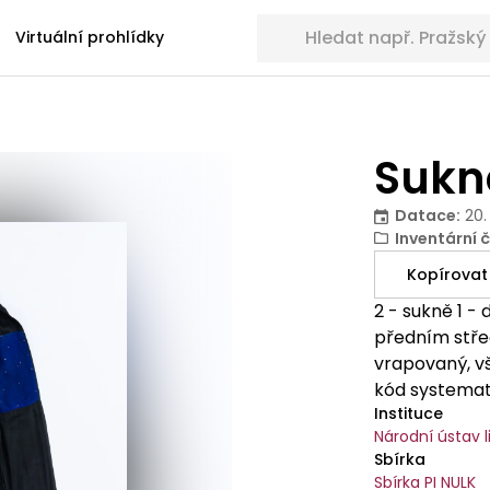
Hledat sbírkové předměty
Virtuální prohlídky
Sukně
Datace
:
20.
Inventární č
Kopírovat
2 - sukně 1 -
předním střed
vrapovaný, v
kód systemati
Instituce
látky, vrapo
Národní ústav l
vytkávaná st
Sbírka
zelenými listy
Sbírka PI NULK