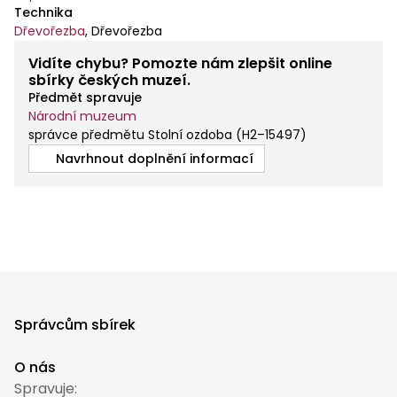
Technika
Dřevořezba
,
Dřevořezba
Vidíte chybu? Pomozte nám zlepšit online
sbírky českých muzeí.
Předmět spravuje
Národní muzeum
správce předmětu Stolní ozdoba
(
H2–15497
)
Navrhnout doplnění informací
Správcům sbírek
O nás
Spravuje: