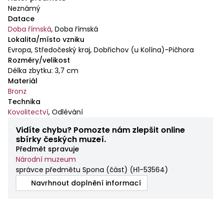
Neznámý
Datace
Doba římská
,
Doba římská
Lokalita/místo vzniku
Evropa, Středočeský kraj, Dobřichov (u Kolína)-Pičhora
Rozměry/velikost
Délka zbytku: 3,7 cm
Materiál
Bronz
Technika
Kovolitectví
,
Odlévání
Vidíte chybu? Pomozte nám zlepšit online
sbírky českých muzeí.
Předmět spravuje
Národní muzeum
správce předmětu Spona (část)
(
H1-53564
)
Navrhnout doplnění informací