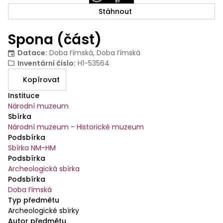
Stáhnout
Spona (část)
Datace
:
Doba římská, Doba římská
Inventární číslo
:
H1-53564
Kopírovat
Instituce
Národní muzeum
Sbírka
Národní muzeum - Historické muzeum
Podsbírka
Sbírka NM-HM
Podsbírka
Archeologická sbírka
Podsbírka
Doba římská
Typ předmětu
Archeologické sbírky
Autor předmětu