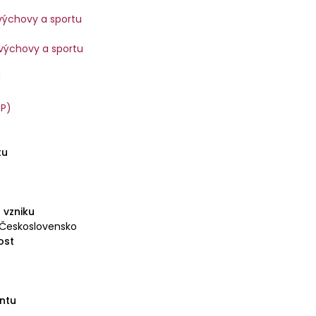
 výchovy a sportu
 výchovy a sportu
Ů
(P)
tu
8
 vzniku
 Československo
ost
ntu