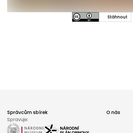
Stáhnout
Správcům sbírek
O nás
Spravuje: