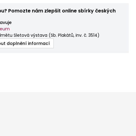
bu? Pomozte nám zlepšit online sbírky českých
avuje
zeum
dmětu Sletová výstava
(
Sb. Plakátů, inv. č. 3514
)
ut doplnění informací