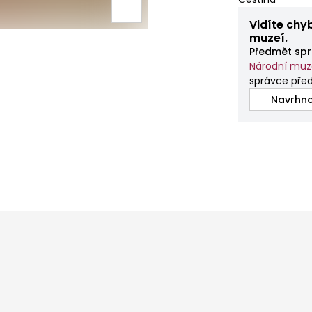
Vidíte chy
muzeí.
Předmět spr
Národní mu
správce pře
Navrhno