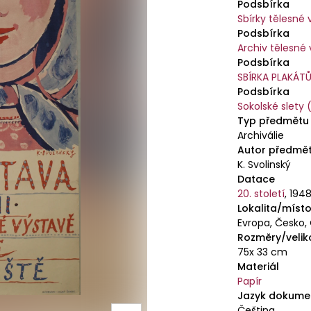
Podsbírka
Sbírky tělesné
Podsbírka
Archiv tělesné
Podsbírka
SBÍRKA PLAKÁT
Podsbírka
Sokolské slety 
Typ předmětu
Archiválie
Autor předmě
K. Svolinský
Datace
20. století
,
194
Lokalita/místo
Evropa, Česko,
Rozměry/velik
75x 33 cm
Materiál
Papír
Jazyk dokume
Čeština