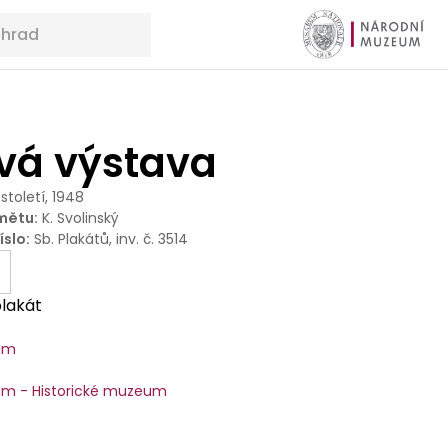
ová výstava
 století, 1948
mětu
:
K. Svolinský
íslo
:
Sb. Plakátů, inv. č. 3514
lakát
um
m - Historické muzeum