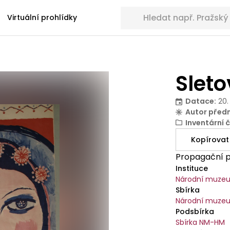
Hledat sbírkové předměty
Virtuální prohlídky
Slet
Datace
:
20.
Autor před
Inventární č
Kopírovat
Propagační p
Instituce
Národní muze
Sbírka
Národní muzeu
Podsbírka
Sbírka NM-HM