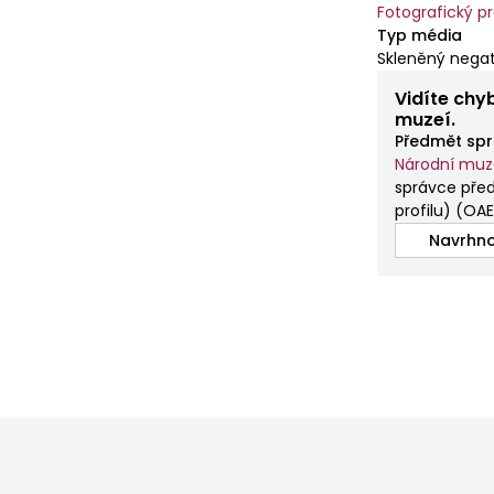
Fotografický p
Typ média
Skleněný negat
Vidíte chy
muzeí.
Předmět spr
Národní mu
správce před
profilu)
(
OAE
Navrhno