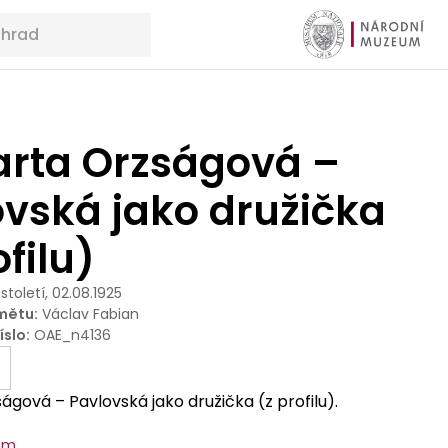
Marta Orzságová –
ovská jako družička
ofilu)
 století, 02.08.1925
mětu
:
Václav Fabian
íslo
:
OAE_n4136
ságová – Pavlovská jako družička (z profilu).
um