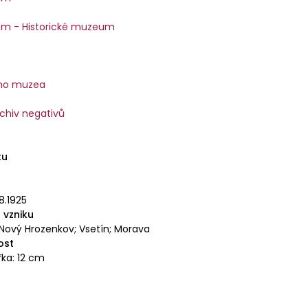
m - Historické muzeum
ího muzea
rchiv negativů
tu
8.1925
 vzniku
 Nový Hrozenkov; Vsetín; Morava
ost
řka: 12 cm