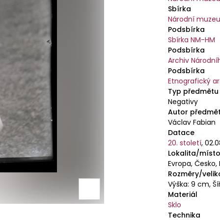
Sbírka
Národní muzeu
Podsbírka
Sbírka NM-HM
Podsbírka
Archiv Národn
Podsbírka
Etnografický a
Typ předmětu
Negativy
Autor předmě
Václav Fabian
Datace
20. století
,
02.0
Lokalita/místo
Evropa, Česko,
Rozměry/velik
Výška: 9 cm, Ší
Materiál
Sklo
Technika