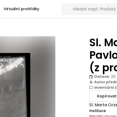
Hledat sbírkové předměty
Virtuální prohlídky
Sl. 
Pavl
(z pr
Datace
:
20.
Autor před
Inventární č
Kopírovat
Sl. Marta Orz
Instituce
Národní muze