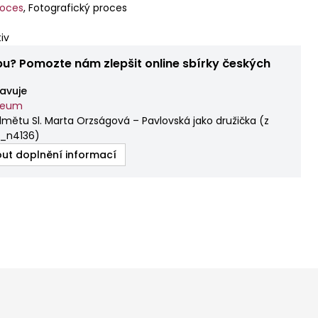
roces
,
Fotografický proces
iv
bu? Pomozte nám zlepšit online sbírky českých
avuje
zeum
mětu Sl. Marta Orzságová – Pavlovská jako družička (z
_n4136
)
ut doplnění informací