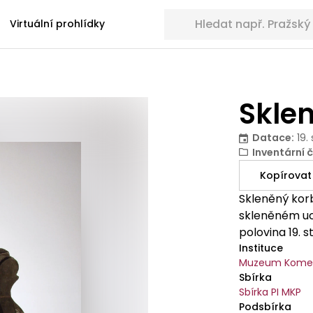
Hledat sbírkové předměty
Virtuální prohlídky
Skle
Datace
:
19.
Inventární č
Kopírovat
Skleněný korb
skleněném uch
polovina 19. st
Instituce
Muzeum Komen
Sbírka
Sbírka PI MKP
Podsbírka