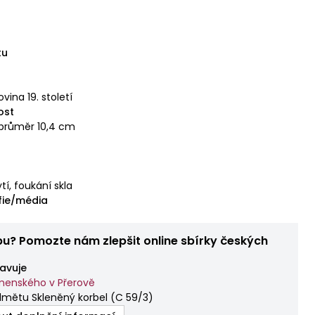
tu
lovina 19. století
ost
 průměr 10,4 cm
tí, foukání skla
fie/média
bu? Pomozte nám zlepšit online sbírky českých
avuje
enského v Přerově
dmětu Skleněný korbel
(
C 59/3
)