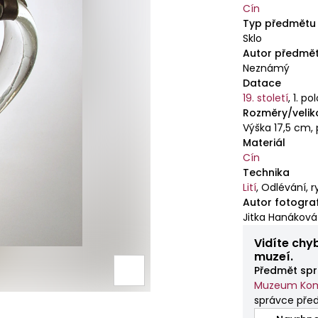
Cín
Typ předmětu
Sklo
Autor předmě
Neznámý
Datace
19. století
,
1. po
Rozměry/velik
Výška 17,5 cm,
Materiál
Cín
Technika
Lití
,
Odlévání, ry
Autor fotogra
Jitka Hanáková
Vidíte chy
muzeí.
Předmět spr
Muzeum Kom
správce pře