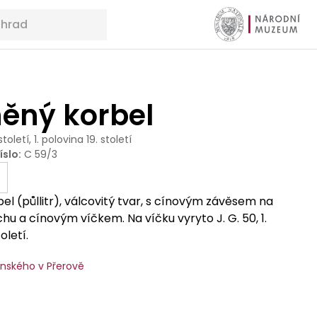
něný korbel
 století, 1. polovina 19. století
íslo
:
C 59/3
el (půllitr), válcovitý tvar, s cínovým závěsem na
u a cínovým víčkem. Na víčku vyryto J. G. 50, 1.
oletí.
ského v Přerově