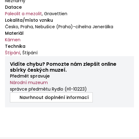
Neznámý
Datace
Paleolit a mezolit
,
Gravettien
Lokalita/místo vzniku
Česko, Praha, Nebušice (Praha)-cihelna Jenerálka
Materiál
Kámen
Technika
Štípání
,
Štípání
Vidíte chybu? Pomozte nám zlepšit online
sbírky českých muzeí.
Předmět spravuje
Národní muzeum
správce předmětu Rydlo
(
H1-10223
)
Navrhnout doplnění informací