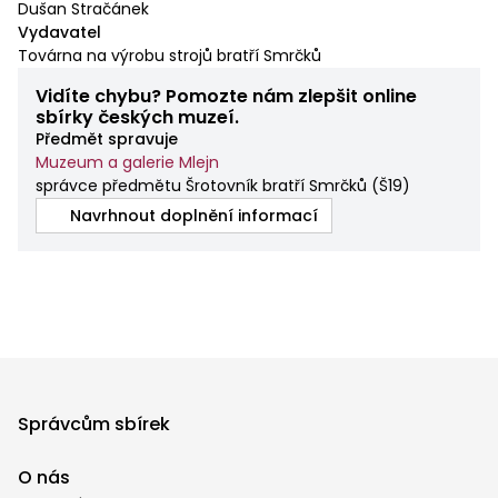
Dušan Stračánek
Vydavatel
Továrna na výrobu strojů bratří Smrčků
Vidíte chybu? Pomozte nám zlepšit online
sbírky českých muzeí.
Předmět spravuje
Muzeum a galerie Mlejn
správce předmětu Šrotovník bratří Smrčků
(
Š19
)
Navrhnout doplnění informací
Správcům sbírek
O nás