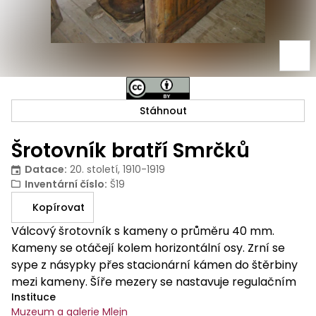
Stáhnout
Šrotovník bratří Smrčků
Datace
:
20. století, 1910-1919
Inventární číslo
:
Š19
Kopírovat
Válcový šrotovník s kameny o průměru 40 mm.
Kameny se otáčejí kolem horizontální osy. Zrní se
sype z násypky přes stacionární kámen do štěrbiny
mezi kameny. Šíře mezery se nastavuje regulačním
Instituce
šroubem. Šrot padá pod kameny do nádoby.
Muzeum a galerie Mlejn
Kapotáž šrotovníku celodřevěná.