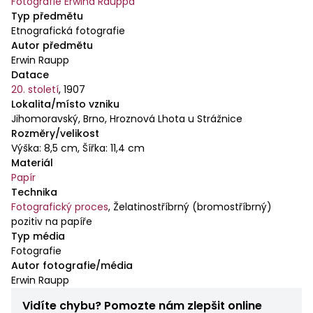
Fotografie Erwina Rauppa
Typ předmětu
Etnografická fotografie
Autor předmětu
Erwin Raupp
Datace
20. století
,
1907
Lokalita/místo vzniku
Jihomoravský, Brno, Hroznová Lhota u Strážnice
Rozměry/velikost
Výška: 8,5 cm, Šířka: 11,4 cm
Materiál
Papír
Technika
Fotografický proces
,
Želatinostříbrný (bromostříbrný)
pozitiv na papíře
Typ média
Fotografie
Autor fotografie/média
Erwin Raupp
Vidíte chybu? Pomozte nám zlepšit online