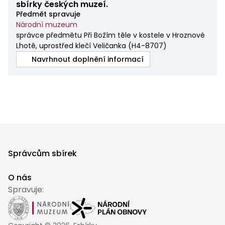
sbírky českých muzeí.
Předmět spravuje
Národní muzeum
správce předmětu Při Božím těle v kostele v Hroznové
Lhotě, uprostřed klečí Veličanka
(
H4-8707
)
Navrhnout doplnění informací
Správcům sbírek
O nás
Spravuje: