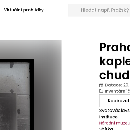
Hledat sbírkové předměty
Virtuální prohlídky
Prah
kaple
chud
Datace
:
20.
Inventární č
Kopírovat
Svatováclavs
Instituce
Národní muze
Sbírka