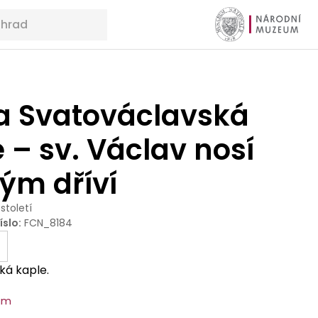
a Svatováclavská
 – sv. Václav nosí
ým dříví
 století
íslo
:
FCN_8184
ká kaple.
um