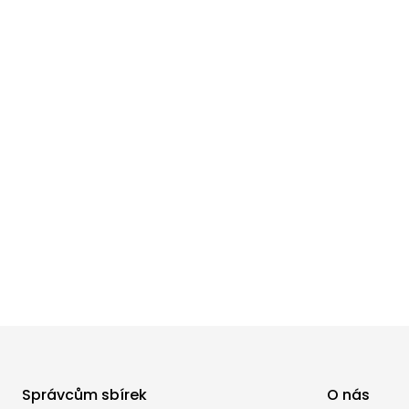
Správcům sbírek
O nás