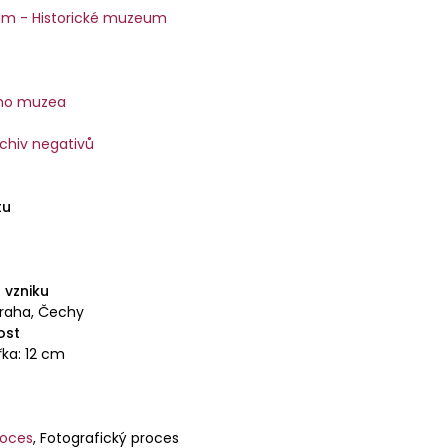
m - Historické muzeum
ího muzea
rchiv negativů
tu
 vzniku
Praha, Čechy
ost
řka: 12 cm
roces
,
Fotografický proces