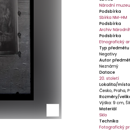
Národní muzeu
Podsbírka
Sbírka NM-HM
Podsbírka
Archiv Národn
Podsbírka
Etnografický a
Typ předmětu
Negativy
Autor předmě
Neznámý
Datace
20. století
Lokalita/místo
Česko, Praha, 
Rozměry/velik
Výška: 9 cm, Ší
Materiál
Sklo
Technika
Fotografický p