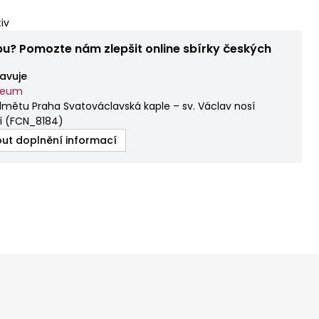
iv
bu? Pomozte nám zlepšit online sbírky českých
avuje
zeum
mětu Praha Svatováclavská kaple – sv. Václav nosí
í
(
FCN_8184
)
ut doplnění informací