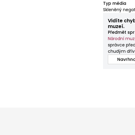
Typ média
Skleněný negat
Vidíte chy
muzeí.
Předmět spr
Národní mu
správce před
chudým dřív
Navrhno