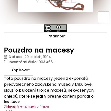
Stáhnout
Pouzdro na macesy
Datace
:
20. století, 1904
Inventární číslo
:
003.466
Kopírovat
Toto pouzdro na macesy, jeden z exponátů
předválečného židovského muzea v Mikulově,
sloužilo k uložení trojice macesů, nekvašených
chlebů, které se jedí v přesně daném pořadí o
Instituce
svátku Pesach. Vyšívaný nápis uvádí nejen donátora
Židovské muzeum v Praze
a rok pořízená pouzdra, ale také jména pokrmů,