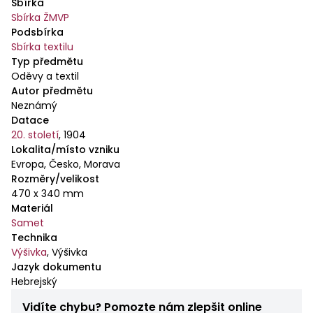
Sbírka
podávaných o slavnostní sederové večeři.
Sbírka ŽMVP
Podsbírka
Sbírka textilu
Typ předmětu
Oděvy a textil
Autor předmětu
Neznámý
Datace
20. století
,
1904
Lokalita/místo vzniku
Evropa, Česko, Morava
Rozměry/velikost
470 x 340 mm
Materiál
Samet
Technika
Výšivka
,
Výšivka
Jazyk dokumentu
Hebrejský
Vidíte chybu? Pomozte nám zlepšit online