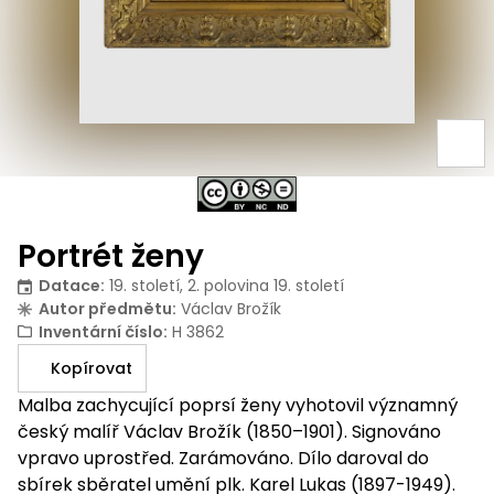
Portrét ženy
Datace
:
19. století, 2. polovina 19. století
Autor předmětu
:
Václav Brožík
Inventární číslo
:
H 3862
Kopírovat
Malba zachycující poprsí ženy vyhotovil významný
český malíř Václav Brožík (1850–1901). Signováno
vpravo uprostřed. Zarámováno. Dílo daroval do
sbírek sběratel umění plk. Karel Lukas (1897-1949).