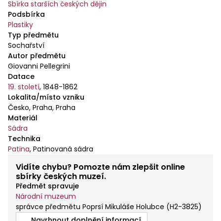
Sbírka starších českých dějin
Podsbírka
Plastiky
Typ předmětu
Sochařství
Autor předmětu
Giovanni Pellegrini
Datace
19. století
,
1848-1862
Lokalita/místo vzniku
Česko, Praha, Praha
Materiál
Sádra
Technika
Patina
,
Patinovaná sádra
Vidíte chybu? Pomozte nám zlepšit online
sbírky českých muzeí.
Předmět spravuje
Národní muzeum
správce předmětu Poprsí Mikuláše Holubce
(
H2-3825
)
Navrhnout doplnění informací