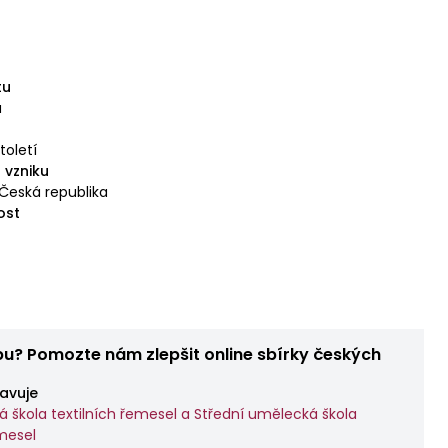
tu
á
století
 vzniku
 Česká republika
ost
bu? Pomozte nám zlepšit online sbírky českých
avuje
á škola textilních řemesel a Střední umělecká škola
emesel