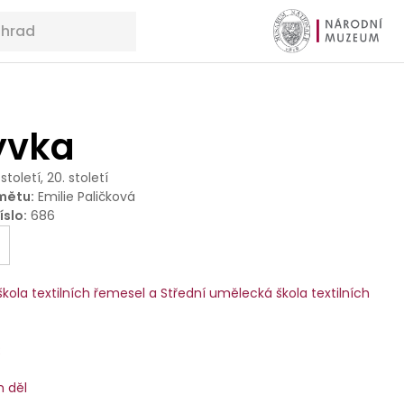
ývka
 století, 20. století
mětu
:
Emilie Paličková
íslo
:
686
kola textilních řemesel a Střední umělecká škola textilních
Ř
h děl