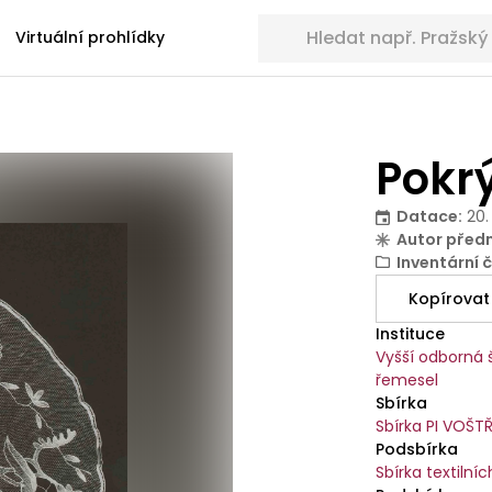
Hledat sbírkové předměty
Virtuální prohlídky
Pokr
Datace
:
20.
Autor před
Inventární č
Kopírovat
Instituce
Vyšší odborná š
řemesel
Sbírka
Sbírka PI VOŠT
Podsbírka
Sbírka textilníc