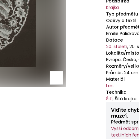
Podsbírka
Krajka
Typ předmětu
Oděvy a textil
Autor předmě
Emilie Paličkov
Datace
20. století
,
20. 
Lokalita/místo
Evropa, Česko,
Rozměry/velik
Průměr: 24 cm
Materiál
Len
Technika
Šití
,
Šitá krajka
Vidíte chy
muzeí.
Předmět spr
Vyšší odborn
textilních ř