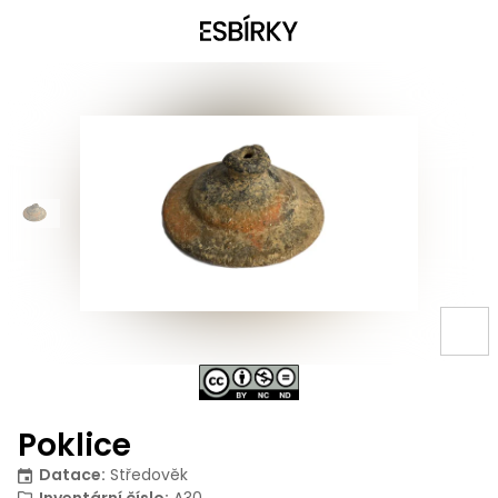
Poklice
Datace
:
Středověk
Inventární číslo
:
A30