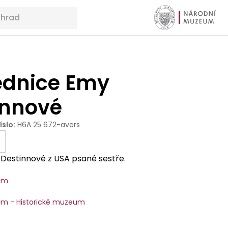
ednice Emy
innové
íslo
:
H6A 25 672-avers
 Destinnové z USA psané sestře.
um
m - Historické muzeum