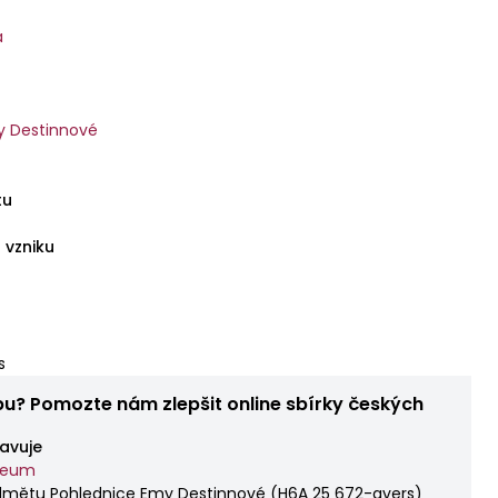
a
y Destinnové
tu
 vzniku
s
bu? Pomozte nám zlepšit online sbírky českých
avuje
zeum
dmětu Pohlednice Emy Destinnové
(
H6A 25 672-avers
)