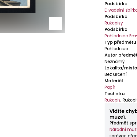
Podsbírka
Divadelní sbírk
Podsbírka
Rukopisy
Podsbírka
Pohlednice Em
Typ předmětu
Pohlednice
Autor předmě
Neznámý
Lokalita/místo
Bez určení
Materiál
Papír
Technika
Rukopis
,
Rukopi
Vidíte chy
muzeí.
Předmět spr
Národní mu
správce pře