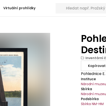
Hledat sbírkové předměty
Virtuální prohlídky
Pohl
Dest
Inventární č
Kopírovat
Pohlednice E.
Instituce
Národní muze
Sbírka
Národní muzeu
Podsbírka
Sbírka NM-HM