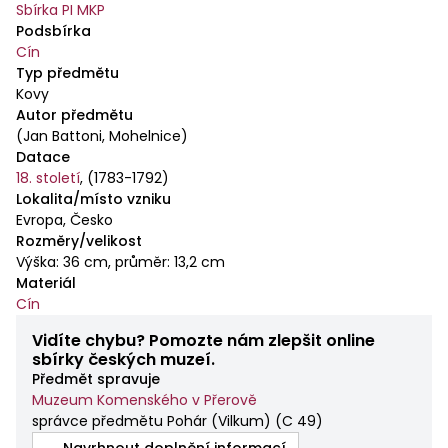
Sbírka PI MKP
Podsbírka
Cín
Typ předmětu
Kovy
Autor předmětu
(Jan Battoni, Mohelnice)
Datace
18. století
,
(1783-1792)
Lokalita/místo vzniku
Evropa, Česko
Rozměry/velikost
Výška: 36 cm, průměr: 13,2 cm
Materiál
Cín
Vidíte chybu? Pomozte nám zlepšit online
sbírky českých muzeí.
Předmět spravuje
Muzeum Komenského v Přerově
správce předmětu Pohár (Vilkum)
(
C 49
)