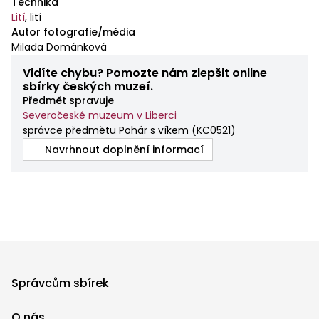
Technika
Lití
,
lití
Autor fotografie/média
Milada Dománková
Vidíte chybu? Pomozte nám zlepšit online
sbírky českých muzeí.
Předmět spravuje
Severočeské muzeum v Liberci
správce předmětu Pohár s víkem
(
KC0521
)
Navrhnout doplnění informací
Správcům sbírek
O nás