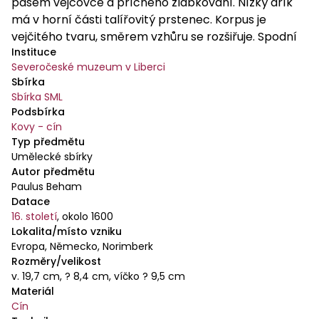
pásem vejcovce a příčného žlábkování. Nízký dřík
má v horní části talířovitý prstenec. Korpus je
vejčitého tvaru, směrem vzhůru se rozšiřuje. Spodní
Instituce
zaoblenou část zdobí v reliéfu palmetové útvary a
Severočeské muzeum v Liberci
úponky, střední část vyplňuje dekorativní pás
Sbírka
tvořený páskou tvarovanou do maureskních
Sbírka SML
ornamentů a úponky stáčenými do volut. Podklad je
Podsbírka
zrněný, pás nahoře i dole lemuje plastická lišta. Víčko
Kovy - cín
je nízké, kulaté, s okrajem přesahujícím osazení, ve
Typ předmětu
středu se nachází kuželovitý útvar, na něm
Umělecké sbírky
Autor předmětu
postavička andílka stojícího na pravé noze, na okraji
Paulus Beham
dokola je reliéfní pás ze 4 medailonů s hlavičkami
Datace
andílků v kartuších, střídavě s vegetabilními motivy.
16. století
,
okolo 1600
Lokalita/místo vzniku
Evropa, Německo, Norimberk
Rozměry/velikost
v. 19,7 cm, ? 8,4 cm, víčko ? 9,5 cm
Materiál
Cín