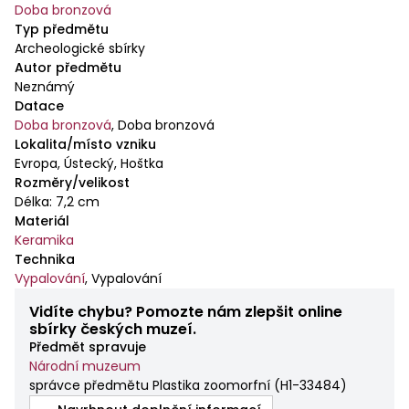
Doba bronzová
Typ předmětu
Archeologické sbírky
Autor předmětu
Neznámý
Datace
Doba bronzová
,
Doba bronzová
Lokalita/místo vzniku
Evropa, Ústecký, Hoštka
Rozměry/velikost
Délka: 7,2 cm
Materiál
Keramika
Technika
Vypalování
,
Vypalování
Vidíte chybu? Pomozte nám zlepšit online
sbírky českých muzeí.
Předmět spravuje
Národní muzeum
správce předmětu Plastika zoomorfní
(
H1-33484
)