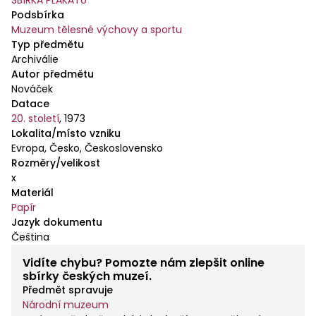
SBÍRKA PLAKÁTŮ
Podsbírka
Muzeum tělesné výchovy a sportu
Typ předmětu
Archiválie
Autor předmětu
Nováček
Datace
20. století
,
1973
Lokalita/místo vzniku
Evropa, Česko, Československo
Rozměry/velikost
x
Materiál
Papír
Jazyk dokumentu
Čeština
Vidíte chybu? Pomozte nám zlepšit online
sbírky českých muzeí.
Předmět spravuje
Národní muzeum