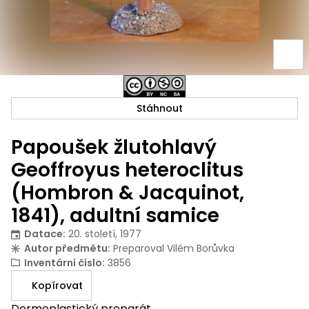
Stáhnout
Papoušek žlutohlavý
Geoffroyus heteroclitus
(Hombron & Jacquinot,
1841), adultní samice
Datace
:
20. století, 1977
Autor předmětu
:
Preparoval Vilém Borůvka
Inventární číslo
:
3856
Kopírovat
Dermoplastický preparát.