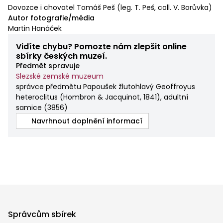
Dovozce i chovatel Tomáš Peš (leg. T. Peš, coll. V. Borůvka)
Autor fotografie/média
Martin Hanáček
Vidíte chybu? Pomozte nám zlepšit online
sbírky českých muzeí.
Předmět spravuje
Slezské zemské muzeum
správce předmětu Papoušek žlutohlavý Geoffroyus
heteroclitus (Hombron & Jacquinot, 1841), adultní
samice
(
3856
)
Navrhnout doplnění informací
Správcům sbírek