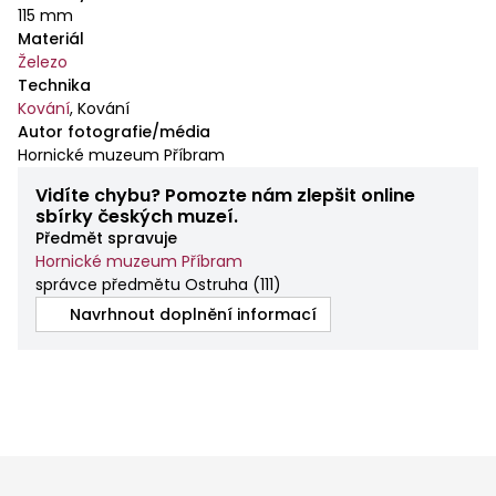
115 mm
Materiál
Železo
Technika
Kování
,
Kování
Autor fotografie/média
Hornické muzeum Příbram
Vidíte chybu? Pomozte nám zlepšit online
sbírky českých muzeí.
Předmět spravuje
Hornické muzeum Příbram
správce předmětu Ostruha
(
111
)
Navrhnout doplnění informací