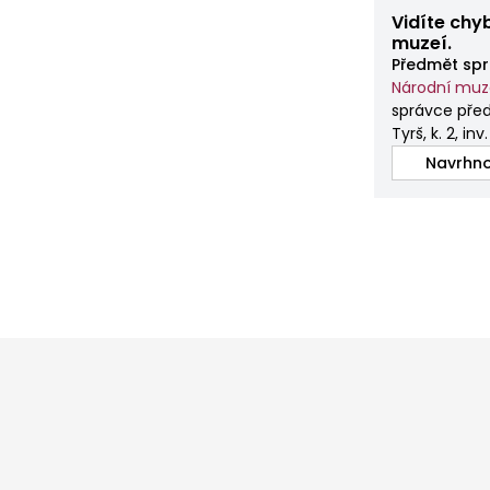
Vidíte chy
muzeí.
Předmět spr
Národní mu
správce pře
Tyrš, k. 2, inv
Navrhno