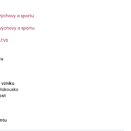
 výchovy a sportu
 výchovy a sportu
ATVS
tu
 vzniku
 Rakousko
ost
ntu