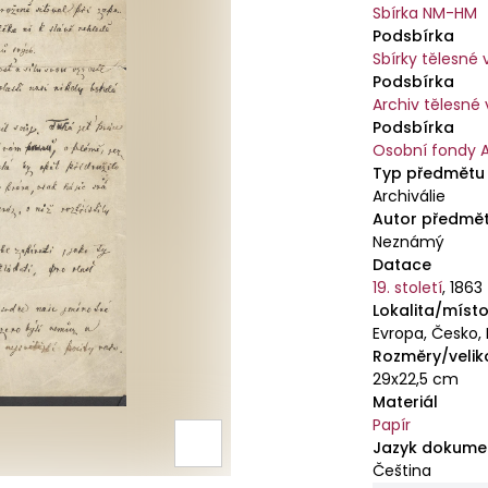
Sbírka NM-HM
Podsbírka
Sbírky tělesné
Podsbírka
Archiv tělesné
Podsbírka
Osobní fondy 
Typ předmětu
Archiválie
Autor předmě
Neznámý
Datace
19. století
,
1863
Lokalita/místo
Evropa, Česko,
Rozměry/velik
29x22,5 cm
Materiál
Papír
Jazyk dokume
Čeština