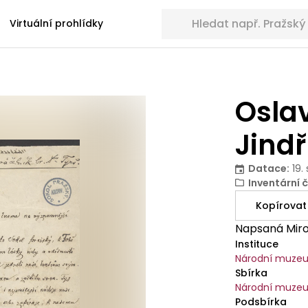
Hledat sbírkové předměty
Virtuální prohlídky
Osla
Jind
Datace
:
19.
Inventární č
Kopírovat
Napsaná Mir
Instituce
Národní muze
Sbírka
Národní muzeu
Podsbírka