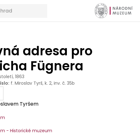
vná adresa pro
řicha Fügnera
 století, 1863
íslo
:
f. Miroslav Tyrš, k. 2, inv. č. 35b
oslavem Tyršem
um
m - Historické muzeum