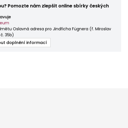
bu? Pomozte nám zlepšit online sbírky českých
avuje
zeum
dmětu Oslavná adresa pro Jindřicha Fügnera
(
f. Miroslav
. č. 35b
)
ut doplnění informací