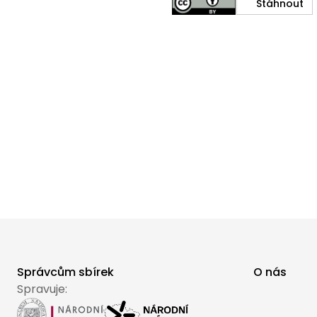
Stáhnout
Správcům sbírek
O nás
Spravuje: