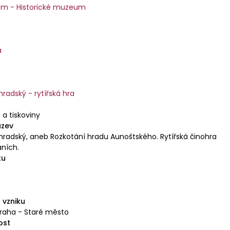
m - Historické muzeum
a
radský - rytířská hra
 a tiskoviny
ázev
hradský, aneb Rozkotání hradu Aunoštského. Rytířská činohra
áních.
tu
 vzniku
Praha - Staré město
ost