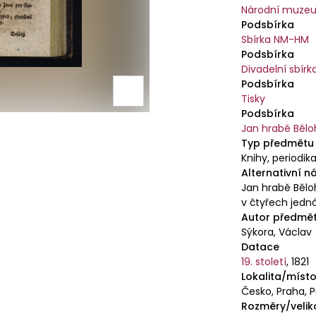
Národní muzeu
Podsbírka
Sbírka NM-HM
Podsbírka
Divadelní sbírk
Podsbírka
Tisky
Podsbírka
Jan hrabě Běloh
Typ předmětu
Knihy, periodika
Alternativní n
Jan hrabě Bělo
v čtyřech jedn
Autor předmě
Sýkora, Václav
Datace
19. století
,
1821
Lokalita/místo
Česko, Praha, 
Rozměry/velik