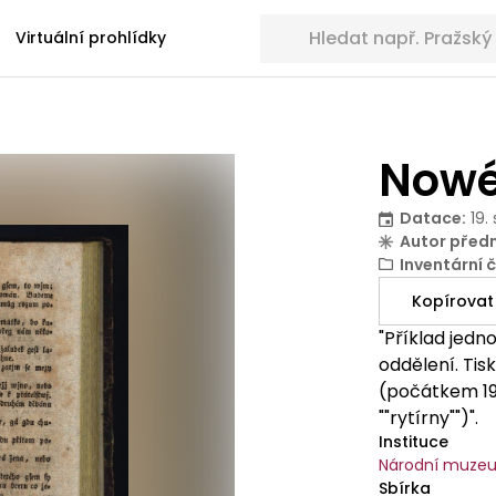
Hledat sbírkové předměty
Virtuální prohlídky
Nowé
Datace
:
19. 
Autor před
Inventární č
Kopírovat
"Příklad jedn
oddělení. Tis
(počátkem 19.
""rytírny"")".
Instituce
Národní muze
Sbírka