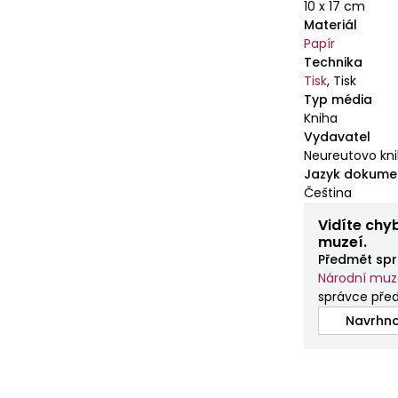
10 x 17 cm
Materiál
Papír
Technika
Tisk
,
Tisk
Typ média
Kniha
Vydavatel
Neureutovo kn
Jazyk dokume
Čeština
Vidíte chy
muzeí.
Předmět spr
Národní mu
správce pře
Navrhno