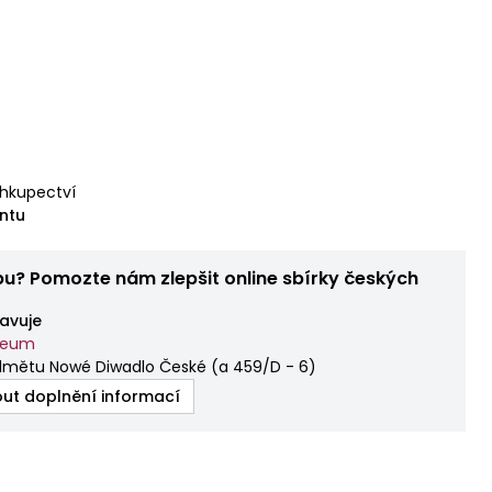
ihkupectví
ntu
bu? Pomozte nám zlepšit online sbírky českých
avuje
zeum
dmětu Nowé Diwadlo České
(
a 459/D - 6
)
ut doplnění informací