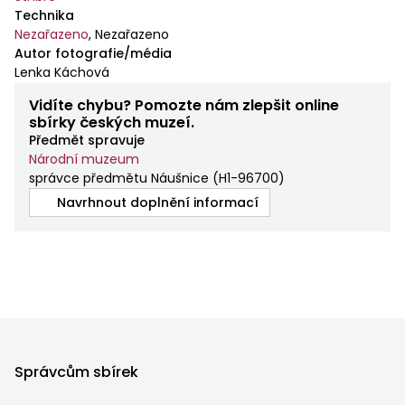
včetně granulace, koncové cetky mají tvar štíhlým
Technika
palmet trojlaločných. Je z tmavšího šedého stříbra.
Nezařazeno
,
Nezařazeno
Autor fotografie/média
Má pouze 7 závěsek
Lenka Káchová
(zřejmě bylo tomu tak již původně), u 1 z nich je
odtržena koncová cetka.
Vidíte chybu? Pomozte nám zlepšit online
sbírky českých muzeí.
Předmět spravuje
Národní muzeum
správce předmětu Náušnice
(
H1-96700
)
Navrhnout doplnění informací
Správcům sbírek