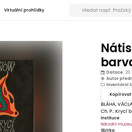
Hledat sbírkové předměty
Virtuální prohlídky
Nátis
barv
Datace
:
20.
Autor před
Inventární č
Kopírovat
BLÁHA, VÁCLA
Ch. P.: Krycí
Instituce
Národní muze
Sbírka