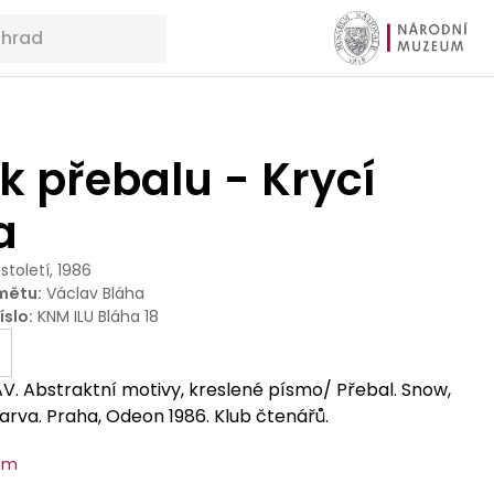
k přebalu - Krycí
a
 století, 1986
mětu
:
Václav Bláha
íslo
:
KNM ILU Bláha 18
V. Abstraktní motivy, kreslené písmo/ Přebal. Snow,
 barva. Praha, Odeon 1986. Klub čtenářů.
um