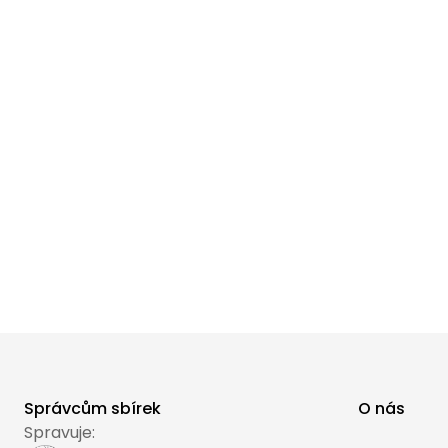
Správcům sbírek
O nás
Spravuje: