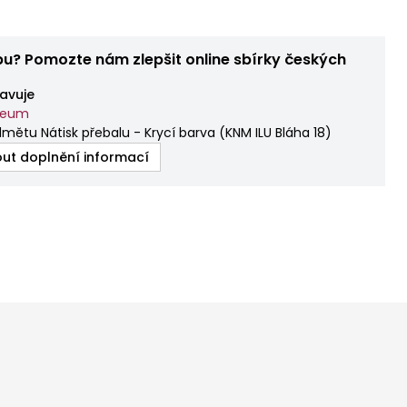
bu? Pomozte nám zlepšit online sbírky českých
avuje
zeum
mětu Nátisk přebalu - Krycí barva
(
KNM ILU Bláha 18
)
ut doplnění informací