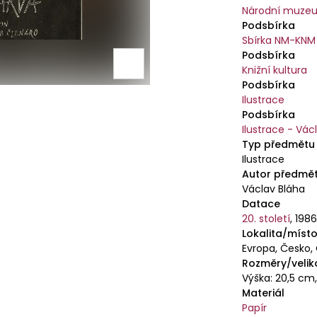
Národní muzeu
Podsbírka
Sbírka NM-KNM
Podsbírka
Knižní kultura
Podsbírka
Ilustrace
Podsbírka
Ilustrace - Vác
Typ předmětu
Ilustrace
Autor předmě
Václav Bláha
Datace
20. století
,
198
Lokalita/místo
Evropa, Česko,
Rozměry/velik
Výška: 20,5 cm,
Materiál
Papír