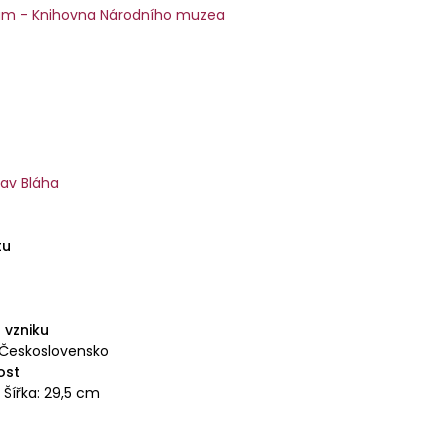
m - Knihovna Národního muzea
lav Bláha
tu
6
 vzniku
 Československo
ost
 Šířka: 29,5 cm