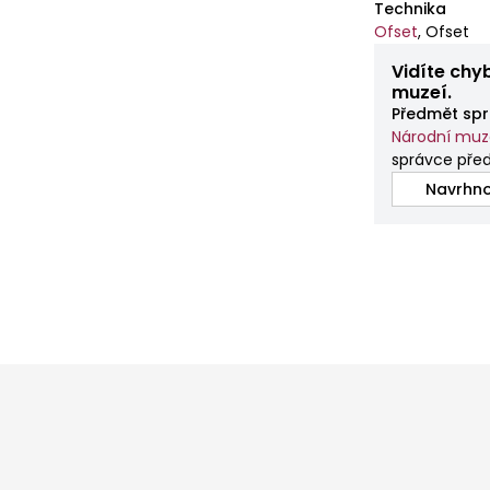
Technika
Ofset
,
Ofset
Vidíte chy
muzeí.
Předmět spr
Národní mu
správce před
Navrhno