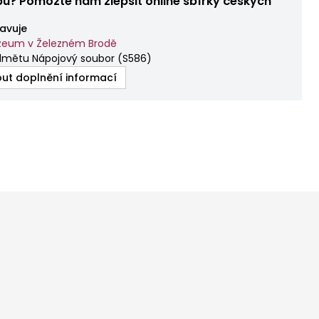
bu? Pomozte nám zlepšit online sbírky českých
avuje
zeum v Železném Brodě
dmětu Nápojový soubor
(
S586
)
ut doplnění informací