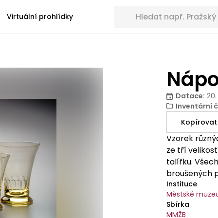
Hledat sbírkové předměty
Virtuální prohlídky
Nápo
Datace
:
20.
Inventární č
Kopírovat
Vzorek různýc
ze tří veliko
talířku. Vše
broušených p
Instituce
Městské muze
Sbírka
MMŽB