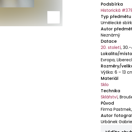
Podsbírka
Historická #3
Typ předmětu
Umělecké sbír
Autor předmě
Neznámý
Datace
20. století
,
30.-
Lokalita/místo
Evropa, Liberec
Rozměry/velik
Výška: 6 – 13 
Materiál
Sklo
Technika
Sklářství
,
Brouš
Původ
Firma Pastrnek
Autor fotogra
Urbánek Gabrie