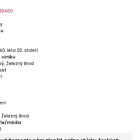
789460
ky
tu
40. léta 20. století
 vzniku
ký, Železný Brod
ost
cm
ení
, Železný Brod
fie/média
l