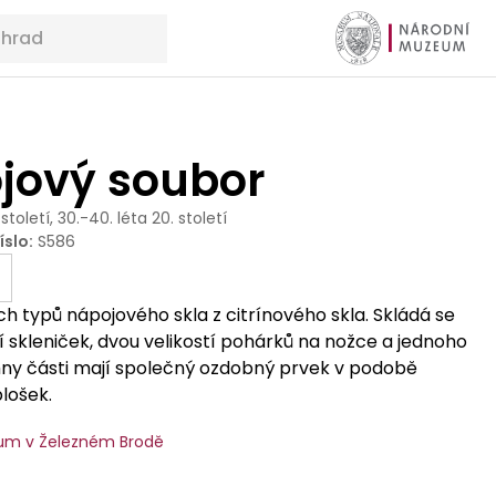
jový soubor
 století, 30.-40. léta 20. století
íslo
:
S586
h typů nápojového skla z citrínového skla. Skládá se
stí skleniček, dvou velikostí pohárků na nožce a jednoho
chny části mají společný ozdobný prvek v podobě
lošek.
um v Železném Brodě