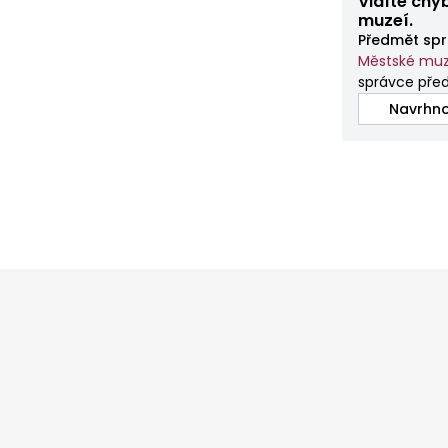
Vidíte chy
muzeí.
Předmět spr
Městské mu
správce pře
Navrhno