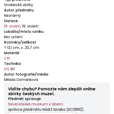
Umělecké sbírky
Autor předmětu
Neznámý
Datace
19. století
,
19. století
Lokalita/místo vzniku
Bez určení
Rozměry/velikost
? 13,1 cm, v. 20,7 cm
Materiál
Cín
Technika
Lití
,
lití
Autor fotografie/média
Milada Dománková
Vidíte chybu? Pomozte nám zlepšit online
sbírky českých muzeí.
Předmět spravuje
Severočeské muzeum v Liberci
správce předmětu Nádrž lavaba
(
KC0892
)