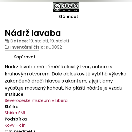
Stáhnout
Nádrž lavaba
Datace
:
19. století, 19. století
Inventární číslo
:
KC0892
Kopírovat
Nádrž lavaba má téměř kulovitý tvar, nahoře s
kruhovým otvorem. Dole obloukovitě vybíhá výlevka
zakončená dračí hlavou s akantem, z její tlamy
vyúsťuje mosazný kohout. Na plášti nádrže je vzadu
Instituce
uprostřed závěsné oko. Nahoře se nachází
Severočeské muzeum v Liberci
kopulovité víčko s okrajem vyhnutým, ve středu
Sbírka
víčka je žaludovitá výlevka.
Sbírka SML
Podsbírka
Kovy - cín
Typ předmětu