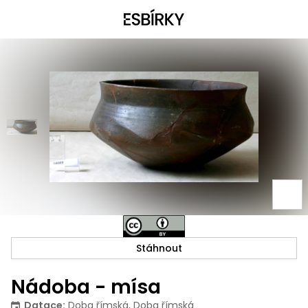
Stáhnout
Nádoba - mísa
Datace
:
Doba římská, Doba římská