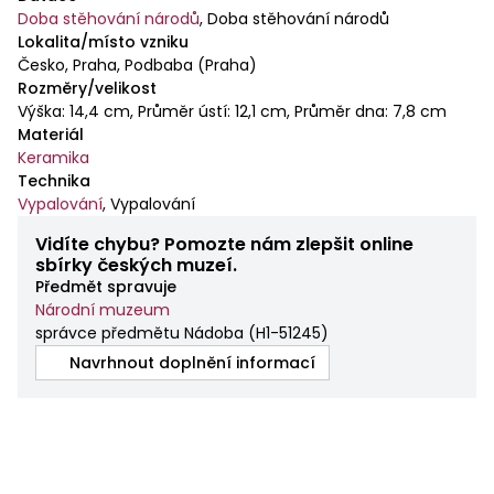
Doba stěhování národů
,
Doba stěhování národů
Lokalita/místo vzniku
Česko, Praha, Podbaba (Praha)
Rozměry/velikost
Výška: 14,4 cm, Průměr ústí: 12,1 cm, Průměr dna: 7,8 cm
Materiál
Keramika
Technika
Vypalování
,
Vypalování
Vidíte chybu? Pomozte nám zlepšit online
sbírky českých muzeí.
Předmět spravuje
Národní muzeum
správce předmětu Nádoba
(
H1-51245
)
Navrhnout doplnění informací