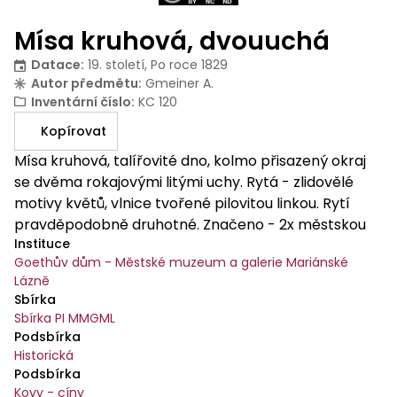
Mísa kruhová, dvouuchá
Datace
:
19. století, Po roce 1829
Autor předmětu
:
Gmeiner A.
Inventární číslo
:
KC 120
Kopírovat
Mísa kruhová, talířovité dno, kolmo přisazený okraj
se dvěma rokajovými litými uchy. Rytá - zlidovělé
motivy květů, vlnice tvořené pilovitou linkou. Rytí
pravděpodobně druhotné. Značeno - 2x městskou
Instituce
značkou s monogramem A.G. - A. Gmeiner, 1x kvality
Goethův dům - Městské muzeum a galerie Mariánské
PROB ZINN. Na vnějším kolmém okraji rytý vlastnický
Lázně
monogram M.B.
Sbírka
Sbírka PI MMGML
Podsbírka
Historická
Podsbírka
Kovy - cíny