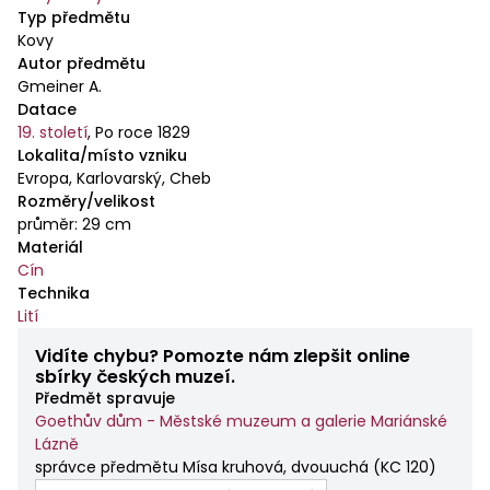
Typ předmětu
Kovy
Autor předmětu
Gmeiner A.
Datace
19. století
,
Po roce 1829
Lokalita/místo vzniku
Evropa, Karlovarský, Cheb
Rozměry/velikost
průměr: 29 cm
Materiál
Cín
Technika
Lití
Vidíte chybu? Pomozte nám zlepšit online
sbírky českých muzeí.
Předmět spravuje
Goethův dům - Městské muzeum a galerie Mariánské
Lázně
správce předmětu Mísa kruhová, dvouuchá
(
KC 120
)