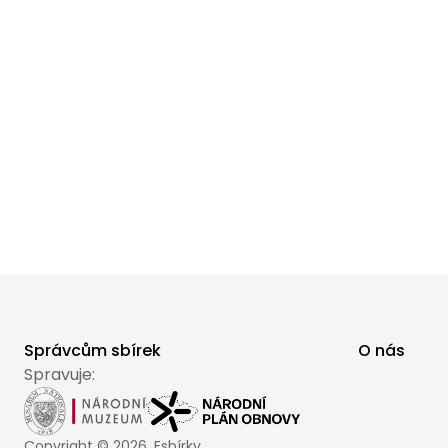
Správcům sbírek
O nás
Spravuje:
Copyright ©
2026
, Esbírky