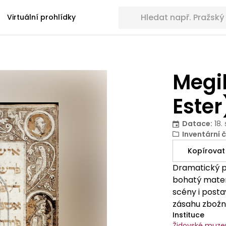
Hledat sbírkové předměty
Virtuální prohlídky
Megil
Ester
Datace
:
18. 
Inventární č
Kopírovat
Dramatický př
bohatý materi
scény i posta
zásahu zbožn
Instituce
Vděčný námět
Židovské muze