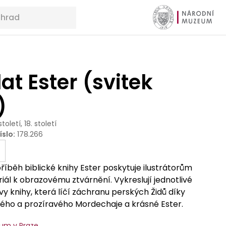
at Ester (svitek
)
století, 18. století
íslo
:
178.266
íběh biblické knihy Ester poskytuje ilustrátorům
ál k obrazovému ztvárnění. Vykreslují jednotlivé
vy knihy, která líčí záchranu perských Židů díky
ého a prozíravého Mordechaje a krásné Ester.
 představuje mimo jiné bídný konec úskočného
um v Praze