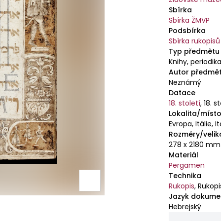
Hamana a jeh
Sbírka
Sbírka ŽMVP
Podsbírka
Sbírka rukopisů
Typ předmětu
Knihy, periodika
Autor předmě
Neznámý
Datace
18. století
,
18. s
Lokalita/místo
Evropa, Itálie, It
Rozměry/velik
278 x 2180 mm
Materiál
Pergamen
Technika
Rukopis
,
Rukopi
Jazyk dokume
Hebrejský