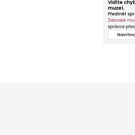
Vidíte chy
muzeí.
Předmět spr
Židovské mu
správce před
Navrhno