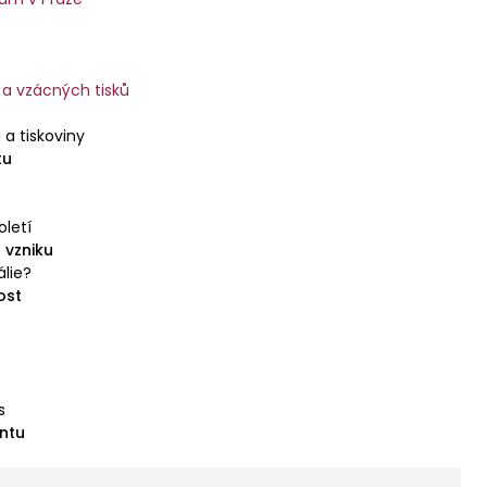
o synů, popravených z nařízení krále Ahašveroše.
 a vzácných tisků
 a tiskoviny
tu
toletí
 vzniku
álie?
ost
s
ntu